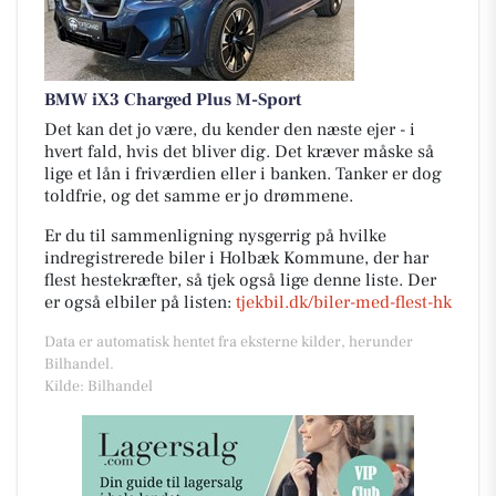
BMW iX3 Charged Plus M-Sport
Det kan det jo være, du kender den næste ejer - i
hvert fald, hvis det bliver dig. Det kræver måske så
lige et lån i friværdien eller i banken. Tanker er dog
toldfrie, og det samme er jo drømmene.
Er du til sammenligning nysgerrig på hvilke
indregistrerede biler i Holbæk Kommune, der har
flest hestekræfter, så tjek også lige denne liste. Der
er også elbiler på listen:
tjekbil.dk/biler-med-flest-hk
Data er automatisk hentet fra eksterne kilder, herunder
Bilhandel.
Kilde: Bilhandel