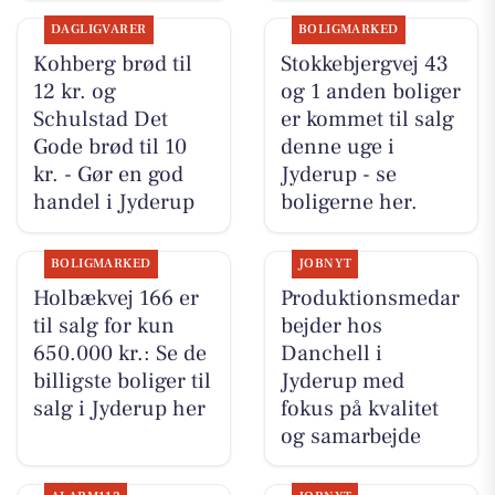
DAGLIGVARER
BOLIGMARKED
Kohberg brød til
Stokkebjergvej 43
12 kr. og
og 1 anden boliger
Schulstad Det
er kommet til salg
Gode brød til 10
denne uge i
kr. - Gør en god
Jyderup - se
handel i Jyderup
boligerne her.
BOLIGMARKED
JOBNYT
Holbækvej 166 er
Produktionsmedar
til salg for kun
bejder hos
650.000 kr.: Se de
Danchell i
billigste boliger til
Jyderup med
salg i Jyderup her
fokus på kvalitet
og samarbejde