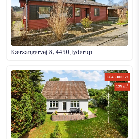
Kærsangervej 8, 4450 Jyderup
1.645.000 kr
2
139 m