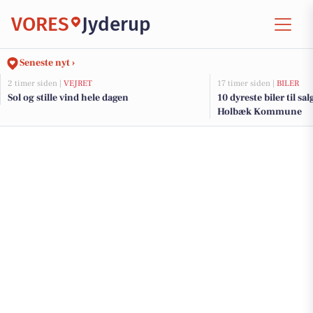
VORES
Jyderup
Seneste nyt ›
2 timer siden |
VEJRET
17 timer siden |
BILER
Sol og stille vind hele dagen
10 dyreste biler til sa
Holbæk Kommune