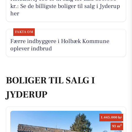
kr.: Se de billigste boliger til salg i Jyderup
her
FAKTA OM
Færre indbyggere i Holbæk Kommune
oplever indbrud
BOLIGER TIL SALG I
JYDERUP
1.445.000 kr
2
93 m