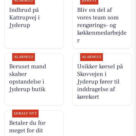
ALARM112
JOBNYT
Indbrud på
Bliv en del af
Kattrupvej i
vores team som
Jyderup
rengørings- og
køkkenmedarbejde
r
ALARM112
ALARM112
Beruset mand
Usikker kørsel på
skaber
Skovvejen i
opstandelse i
Jyderup fører til
Jyderup butik
inddragelse af
kørekort
LOKALT NYT
Betaler du for
meget for dit