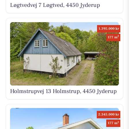
Løgtvedvej 7 Løgtved, 4450 Jyderup
1.395.000 kr
2
177 m
Holmstrupvej 13 Holmstrup, 4450 Jyderup
2.345.000 kr
2
177 m