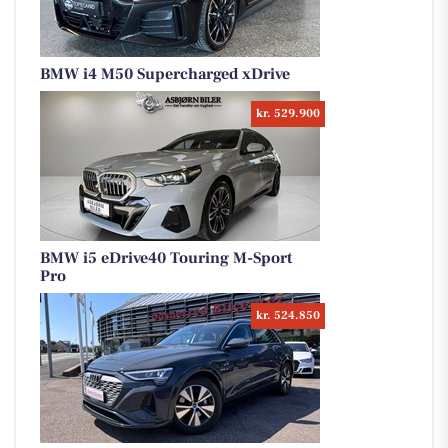
BMW i4 M50 Supercharged xDrive
kr. 529.900
BMW i5 eDrive40 Touring M-Sport
Pro
kr. 524.850