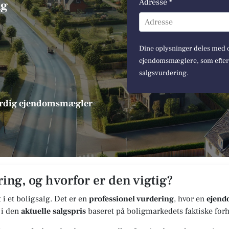
Adresse *
ng
Adresse
Dine oplysninger deles med op
ejendomsmæglere, som efterfø
salgsvurdering.
værdig ejendomsmægler
ing, og hvorfor er den vigtig?
t i et boligsalg. Det er en
professionel vurdering
, hvor en
ejen
 i den
aktuelle salgspris
baseret på boligmarkedets faktiske forh