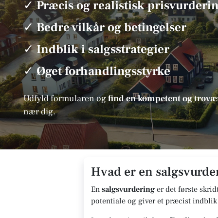
✓
Præcis og realistisk prisvurderi
✓
Bedre vilkår og betingelser
✓
Indblik i salgsstrategier
✓
Øget forhandlingsstyrke
Udfyld formularen og
find en kompetent og tro
nær dig.
Hvad er en salgsvurder
En
salgsvurdering
er det første skrid
potentiale og giver et præcist indblik