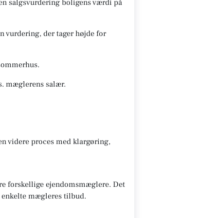
 en salgsvurdering boligens værdi på
 vurdering, der tager højde for
s/sommerhus.
s. mæglerens salær.
den videre proces med klargøring,
lere forskellige ejendomsmæglere. Det
e enkelte mægleres tilbud.