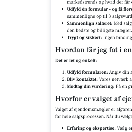
markedstrends og hvad der får di
Udfyld én formular - og få fle
sammenligne op til 3 salgsvurd
Sammenlign salæret:
Med salg
den bedste og billigste mægler.
Trygt og sikkert:
Ingen bindinge
Hvordan får jeg fat i 
Det er let og enkelt:
Udfyld formularen:
Angiv din a
Bliv kontaktet:
Vores netværk af
Modtag din vurdering:
Få en gr
Hvorfor er valget af e
Valget af ejendomsmægler er afgørend
for hele salgsprocessen. Når du vælg
Erfaring og ekspertise:
Vælg en