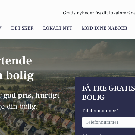
Gratis nyheder fra
dit
lokalområde
V
DET SKER
LOKALT NYT
MØD DINE NABOER
gtende
n bolig
FÅ TRE GRATI
r
god pris, hurtigt
BOLIG
ge din bolig.
Telefonnummer *