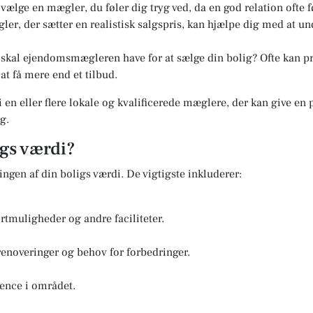
t vælge en mægler, du føler dig tryg ved, da en god relation ofte f
er, der sætter en realistisk salgspris, kan hjælpe dig med at u
kal ejendomsmægleren have for at sælge din bolig? Ofte kan pri
at få mere end et tilbud.
i en eller flere lokale og kvalificerede mæglere, der kan give en
g.
igs værdi?
ringen af din boligs værdi. De vigtigste inkluderer:
rtmuligheder og andre faciliteter.
renoveringer og behov for forbedringer.
ence i området.