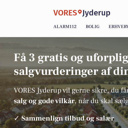
VORES
Jyderup
ALARM112
BOLIG
ERHVER
Få 3 gratis og uforpli
salgvurderinger af di
VORES Jyderup vil gerne sikre, du få
salg og gode vilkår
, når du skal sæl
✓
Sammenlign tilbud og salær