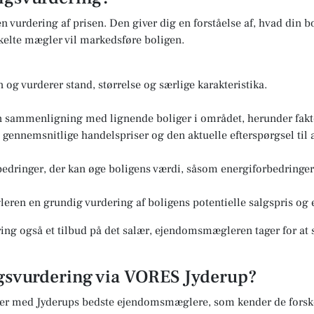
n vurdering af prisen. Den giver dig en forståelse af, hvad din bo
elte mægler vil markedsføre boligen.
og vurderer stand, størrelse og særlige karakteristika.
n sammenligning med lignende boliger i området, herunder fakto
ennemsnitlige handelspriser og den aktuelle efterspørgsel til a
edringer, der kan øge boligens værdi, såsom energiforbedringer 
eren en grundig vurdering af boligens potentielle salgspris og e
ng også et tilbud på det salær, ejendomsmægleren tager for at s
lgsvurdering via VORES Jyderup?
er med Jyderups bedste ejendomsmæglere, som kender de forskel