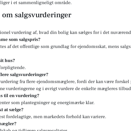
boliger i et sammenligneligt område.
l om salgsvurderinger
sionel vurdering af, hvad din bolig kan sælges for i det nuvære
mme som salgspris?
tes af det offentlige som grundlag for ejendomsskat, mens salgs
sit hus?
forpligtende.
 flere salgsvurderinger?
svurdering fra flere ejendomsmæglere, fordi der kan være forskel
ne vurderingerne og i øvrigt vurdere de enkelte mægleres tilbud
s til en vurdering?
enter som plantegninger og energimærke klar.
t at sælge?
st fordelagtige, men markedets forhold kan variere.
 mægler?
kab og tidligere salgsresultater.