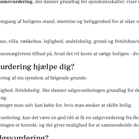
ndomsvurdering
, der danner grundlag for ejendomsskatter, viser
gang af boligens stand, størrelse og beliggenhed for at sikre en
us, villa, rækkehus, lejlighed, andelsbolig, grund og fritidshu
msmæglerens tilbud på, hvad det vil koste at sælge boligen - dv
urdering hjælpe dig?
ering af sin ejendom af følgende grunde:
jlighed, fritidsbolig. Her danner salgsvurderingen grundlag for 
ing.
 meget man selv kan købe for, hvis man ønsker at skifte bolig.
vurdering, kan det være en god idé at få en salgsvurdering fra f
deringen er korrekt, og det giver mulighed for at sammenholde d
lgsvurdering?