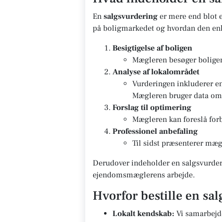
En
salgsvurdering
er mere end blot e
på boligmarkedet og hvordan den enk
Besigtigelse af boligen
Mægleren besøger boligen 
Analyse af lokalområdet
Vurderingen inkluderer e
Mægleren bruger data om g
Forslag til optimering
Mægleren kan foreslå forb
Professionel anbefaling
Til sidst præsenterer mægl
Derudover indeholder en salgsvurderi
ejendomsmæglerens arbejde.
Hvorfor bestille en sa
Lokalt kendskab:
Vi samarbejd