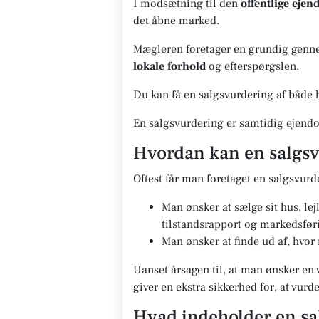
I modsætning til den
offentlige eje
det åbne marked.
Mægleren foretager en grundig gennem
lokale forhold
og efterspørgslen.
Du kan få en salgsvurdering af både h
En salgsvurdering er samtidig ejendo
Hvordan kan en salgsv
Oftest får man foretaget en salgsvurd
Man ønsker at sælge sit hus, le
tilstandsrapport og markedsfør
Man ønsker at finde ud af, hvor
Uanset årsagen til, at man ønsker en 
giver en ekstra sikkerhed for, at vur
Hvad indeholder en sa