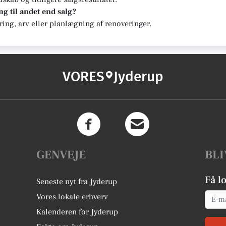
g til andet end salg?
ering, arv eller planlægning af renoveringer.
VORES
Jyderup
GENVEJE
BLI
Få l
Seneste nyt fra Jyderup
Email
Vores lokale erhverv
Kalenderen for Jyderup