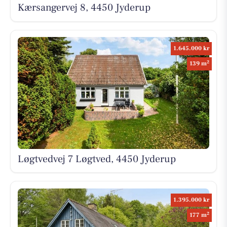
Kærsangervej 8, 4450 Jyderup
1.645.000 kr
2
139 m
Løgtvedvej 7 Løgtved, 4450 Jyderup
1.395.000 kr
2
177 m