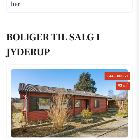
her
BOLIGER TIL SALG I
JYDERUP
1.445.000 kr
2
93 m