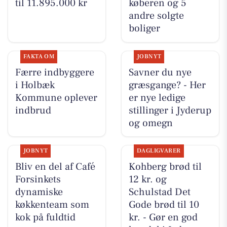
til 11.895.000 kr
køberen og 5
andre solgte
boliger
FAKTA OM
JOBNYT
Færre indbyggere
Savner du nye
i Holbæk
græsgange? - Her
Kommune oplever
er nye ledige
indbrud
stillinger i Jyderup
og omegn
JOBNYT
DAGLIGVARER
Bliv en del af Café
Kohberg brød til
Forsinkets
12 kr. og
dynamiske
Schulstad Det
køkkenteam som
Gode brød til 10
kok på fuldtid
kr. - Gør en god