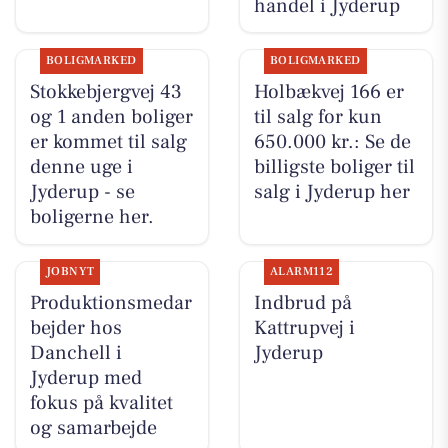
handel i Jyderup
BOLIGMARKED
BOLIGMARKED
Stokkebjergvej 43
Holbækvej 166 er
og 1 anden boliger
til salg for kun
er kommet til salg
650.000 kr.: Se de
denne uge i
billigste boliger til
Jyderup - se
salg i Jyderup her
boligerne her.
JOBNYT
ALARM112
Produktionsmedar
Indbrud på
bejder hos
Kattrupvej i
Danchell i
Jyderup
Jyderup med
fokus på kvalitet
og samarbejde