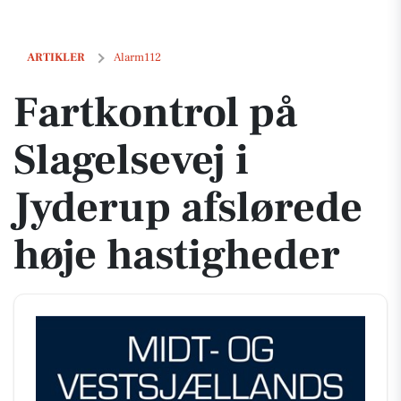
Fartkontrol på Slagelsevej i Jyderup afslørede høje hastigheder
ARTIKLER
Alarm112
Fartkontrol på
Slagelsevej i
Jyderup afslørede
høje hastigheder