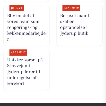
JOBNYT
ALARM112
Bliv en del af
Beruset mand
vores team som
skaber
rengørings- og
opstandelse i
køkkenmedarbejde
Jyderup butik
r
ALARM112
Usikker kørsel på
Skovvejen i
Jyderup fører til
inddragelse af
kørekort