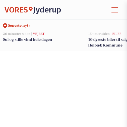
VORES
Jyderup
Seneste nyt ›
36 minutter siden |
VEJRET
15 timer siden |
BILER
Sol og stille vind hele dagen
10 dyreste biler til sa
Holbæk Kommune