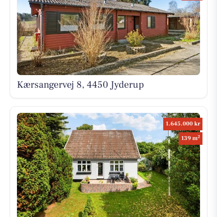
Kærsangervej 8, 4450 Jyderup
1.645.000 kr
2
139 m