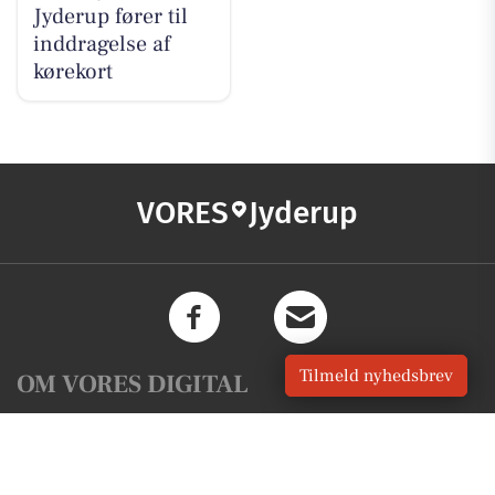
Jyderup fører til
inddragelse af
kørekort
VORES
Jyderup
Tilmeld nyhedsbrev
OM VORES DIGITAL
Om os
For annoncører