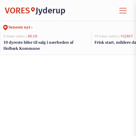
VORES
Jyderup
Seneste nyt ›
9 timer siden |
BILER
19 timer siden |
VEJRET
10 dyreste biler til salg i nærheden af
Frisk start, mildere 
Holbæk Kommune