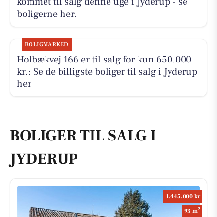
kommet til salg denne uge i Jyderup - se
boligerne her.
BOLIGMARKED
Holbækvej 166 er til salg for kun 650.000
kr.: Se de billigste boliger til salg i Jyderup
her
BOLIGER TIL SALG I
JYDERUP
1.445.000 kr
2
93 m