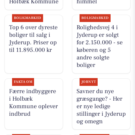
Holbæk Kommune
himmel
BOLIGMARKED
BOLIGMARKED
Top 6 over dyreste
Rolighedsvej 4 i
boliger til salg i
Jyderup er solgt
Jyderup. Priser op
for 2.150.000 - se
til 11.895.000 kr
køberen og 5
andre solgte
boliger
FAKTA OM
JOBNYT
Færre indbyggere
Savner du nye
i Holbæk
græsgange? - Her
Kommune oplever
er nye ledige
indbrud
stillinger i Jyderup
og omegn