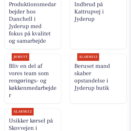
Produktionsmedar
Indbrud på
bejder hos
Kattrupvej i
Danchell i
Jyderup
Jyderup med
fokus på kvalitet
og samarbejde
JOBNYT
ALARM112
Bliv en del af
Beruset mand
vores team som
skaber
rengørings- og
opstandelse i
køkkenmedarbejde
Jyderup butik
r
ALARM112
Usikker kørsel på
Skovvejen i