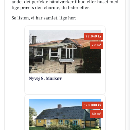
andet det perfekte håndværkertilbud eller huset med
lige præcis dén charme, du leder efter.
Se listen, vi har samlet, lige her:
72.049 kr
2
72 m
Nyvej 8, Mørkøv
370.000 kr
2
60 m