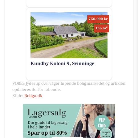
750.000 kr
2
126 m
Kundby Koloni 9, Svinninge
VORES Jyderup overvåger løbende boligmarkedet og artiklen
opdateres derfor løbende.
Kilde:
Boliga.dk