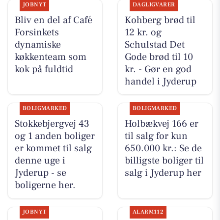
JOBNYT
DAGLIGVARER
Bliv en del af Café
Kohberg brød til
Forsinkets
12 kr. og
dynamiske
Schulstad Det
køkkenteam som
Gode brød til 10
kok på fuldtid
kr. - Gør en god
handel i Jyderup
BOLIGMARKED
BOLIGMARKED
Stokkebjergvej 43
Holbækvej 166 er
og 1 anden boliger
til salg for kun
er kommet til salg
650.000 kr.: Se de
denne uge i
billigste boliger til
Jyderup - se
salg i Jyderup her
boligerne her.
JOBNYT
ALARM112