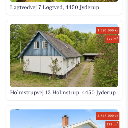
Løgtvedvej 7 Løgtved, 4450 Jyderup
1.395.000 kr
2
177 m
Holmstrupvej 13 Holmstrup, 4450 Jyderup
2.345.000 kr
2
177 m