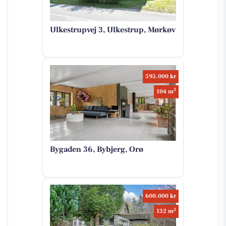
Ulkestrupvej 3, Ulkestrup, Mørkøv
595.000 kr
2
104 m
Bygaden 36, Bybjerg, Orø
600.000 kr
2
132 m