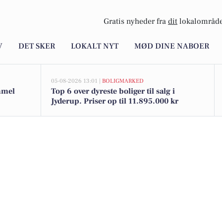
Gratis nyheder fra
dit
lokalområde
V
DET SKER
LOKALT NYT
MØD DINE NABOER
05-08-2026 13:01 |
BOLIGMARKED
immel
Top 6 over dyreste boliger til salg i
Jyderup. Priser op til 11.895.000 kr