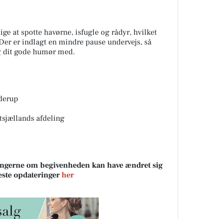
ge at spotte havørne, isfugle og rådyr, hvilket
Der er indlagt en mindre pause undervejs, så
g dit gode humør med.
yderup
tsjællands afdeling
sningerne om begivenheden kan have ændret sig
neste opdateringer
her