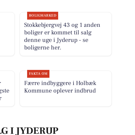
BOLIGMARKED
Stokkebjergvej 43 og 1 anden
boliger er kommet til salg
denne uge i Jyderup - se
boligerne her.
FAKTA OM
r
Færre indbyggere i Holbæk
gste
Kommune oplever indbrud
r
LG I JYDERUP