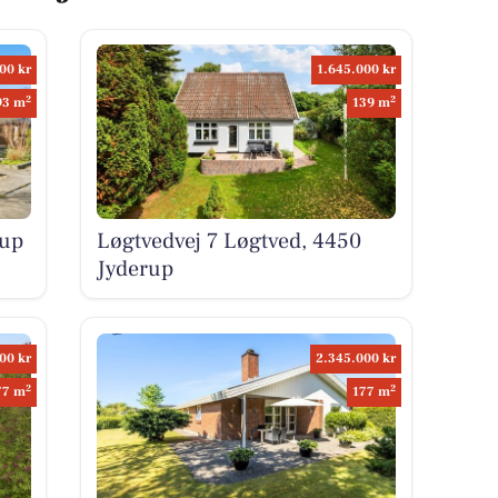
00 kr
1.645.000 kr
2
2
93 m
139 m
rup
Løgtvedvej 7 Løgtved, 4450
Jyderup
00 kr
2.345.000 kr
2
2
77 m
177 m