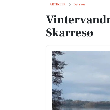
Vintervandring rundt om Skarresø
ARTIKLER
Det sker
Vintervand
Skarresø