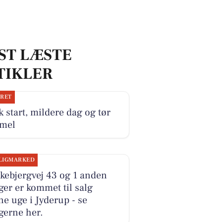
ST LÆSTE
TIKLER
JRET
k start, mildere dag og tør
mel
LIGMARKED
kebjergvej 43 og 1 anden
ger er kommet til salg
e uge i Jyderup - se
gerne her.