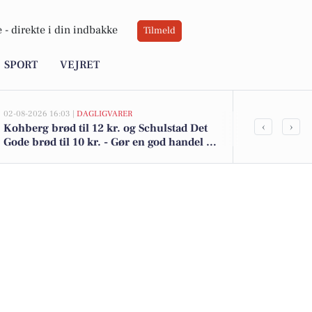
 -
direkte i din indbakke
Tilmeld
SPORT
VEJRET
02-08-2026 16:03 |
DAGLIGVARER
02-08-2026 15:11
‹
›
Kohberg brød til 12 kr. og Schulstad Det
Rolighedsvej 
Gode brød til 10 kr. - Gør en god handel i
2.150.000 - 
Jyderup
boliger