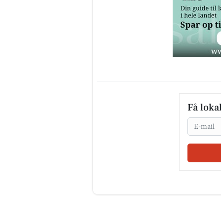
Få loka
Email