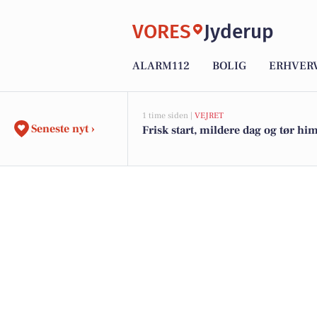
VORES
Jyderup
ALARM112
BOLIG
ERHVER
1 time siden |
VEJRET
Seneste nyt ›
Frisk start, mildere dag og tør h