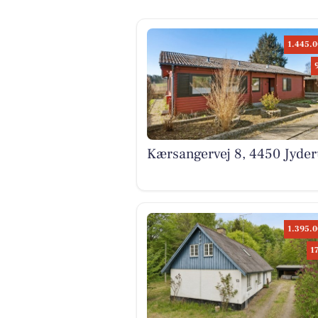
1.445.0
Kærsangervej 8, 4450 Jyde
1.395.0
1