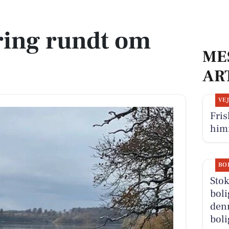
ring rundt om
ME
AR
VE
Fris
him
BO
Stok
boli
denn
boli