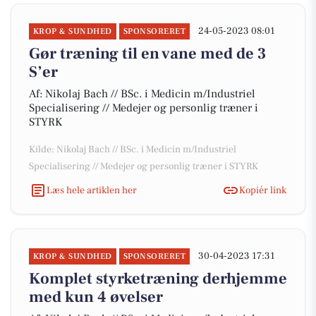
24-05-2023 08:01
KROP & SUNDHED
SPONSORERET
Gør træning til en vane med de 3
S’er
Af: Nikolaj Bach // BSc. i Medicin m/Industriel
Specialisering // Medejer og personlig træner i
STYRK
Kilde: Nikolaj Bach // BSc. i Medicin m/Industriel
Specialisering // Medejer og personlig træner i STYRK
Læs hele artiklen her
Kopiér link
30-04-2023 17:31
KROP & SUNDHED
SPONSORERET
Komplet styrketræning derhjemme
med kun 4 øvelser