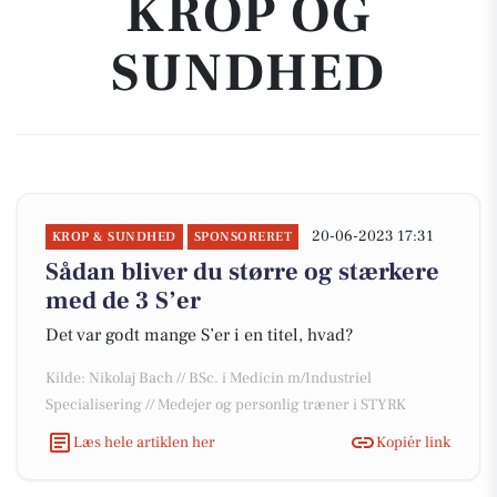
KROP OG
SUNDHED
20-06-2023 17:31
KROP & SUNDHED
SPONSORERET
Sådan bliver du større og stærkere
med de 3 S’er
Det var godt mange S’er i en titel, hvad?
Kilde: Nikolaj Bach // BSc. i Medicin m/Industriel
Specialisering // Medejer og personlig træner i STYRK
Læs hele artiklen her
Kopiér link