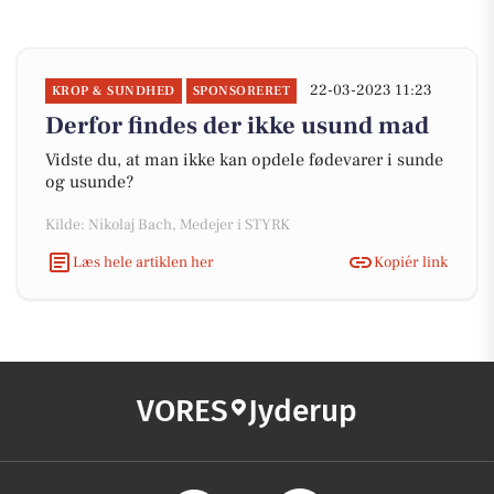
22-03-2023 11:23
KROP & SUNDHED
SPONSORERET
Derfor findes der ikke usund mad
Vidste du, at man ikke kan opdele fødevarer i sunde
og usunde?
Kilde: Nikolaj Bach, Medejer i STYRK
Læs hele artiklen her
Kopiér link
VORES
Jyderup