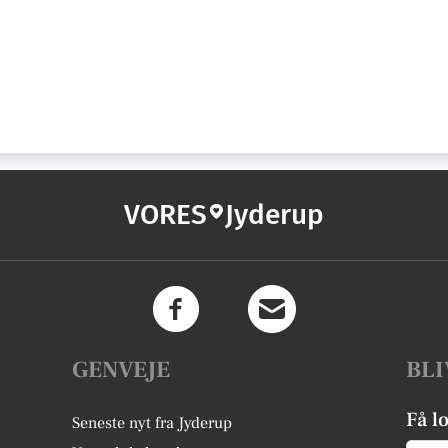
VORES
Jyderup
GENVEJE
BLI
Få l
Seneste nyt fra Jyderup