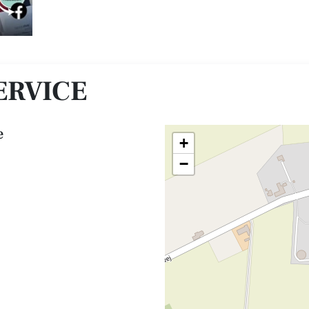
ERVICE
e
+
−