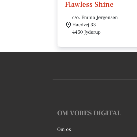
Flawless Shine
c/o. Emma Jørgensen
Høedvej 33
4450 Jyderup
OM VORES DIGITAL
Om os