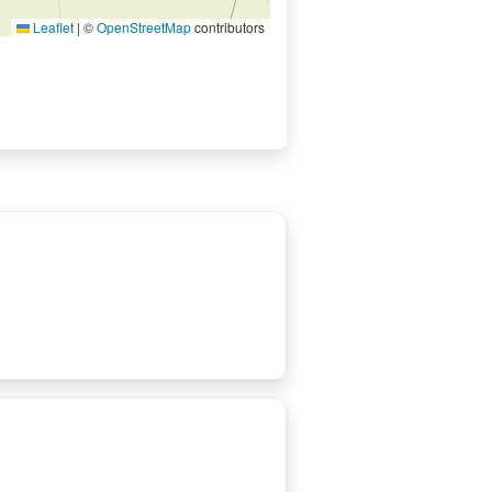
Leaflet
|
©
OpenStreetMap
contributors