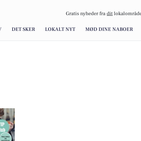
Gratis nyheder fra
dit
lokalområde
V
DET SKER
LOKALT NYT
MØD DINE NABOER