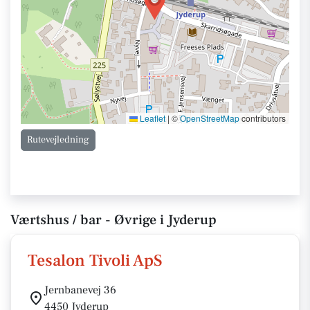
Leaflet
|
©
OpenStreetMap
contributors
Rutevejledning
Værtshus / bar - Øvrige i Jyderup
Tesalon Tivoli ApS
Jernbanevej 36
4450 Jyderup