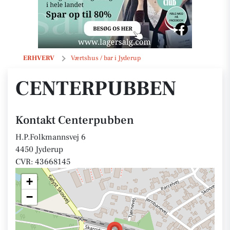
Centerpubben
ERHVERV
Værtshus / bar i Jyderup
CENTERPUBBEN
Kontakt Centerpubben
H.P.Folkmannsvej 6
4450 Jyderup
CVR: 43668145
+
−