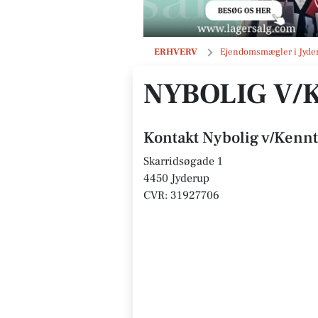
Nybolig v/Kennth Jensen
ERHVERV
Ejendomsmægler i Jyde
NYBOLIG V/
Kontakt Nybolig v/Kenn
Skarridsøgade 1
4450 Jyderup
CVR: 31927706