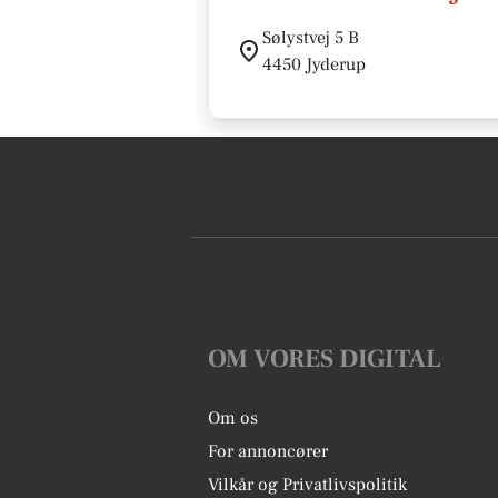
Sølystvej 5 B
4450 Jyderup
OM VORES DIGITAL
Om os
For annoncører
Vilkår og Privatlivspolitik