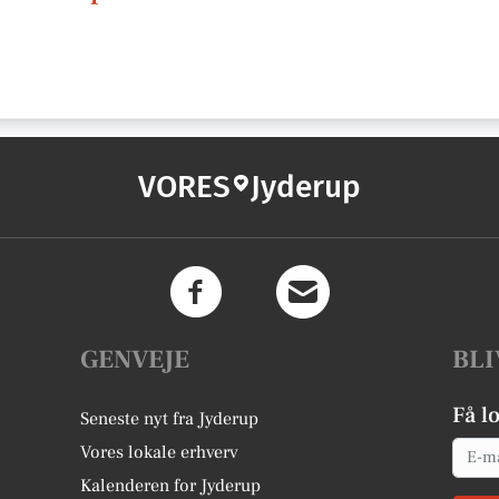
VORES
Jyderup
GENVEJE
BLI
Få l
Seneste nyt fra Jyderup
Email
Vores lokale erhverv
Kalenderen for Jyderup