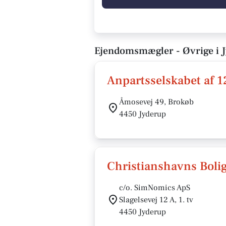
Ejendomsmægler - Øvrige i 
Anpartsselskabet af 
Åmosevej 49, Brokøb
4450 Jyderup
Christianshavns Bol
c/o. SimNomics ApS
Slagelsevej 12 A, 1. tv
4450 Jyderup