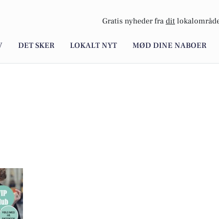
Gratis nyheder fra
dit
lokalområde
V
DET SKER
LOKALT NYT
MØD DINE NABOER