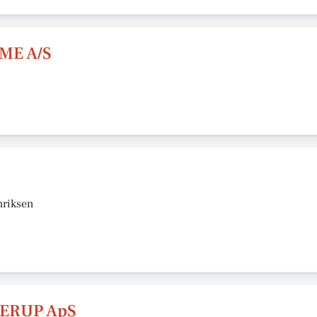
ME A/S
nriksen
ERUP ApS