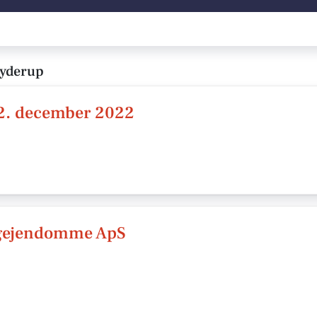
Jyderup
12. december 2022
igejendomme ApS