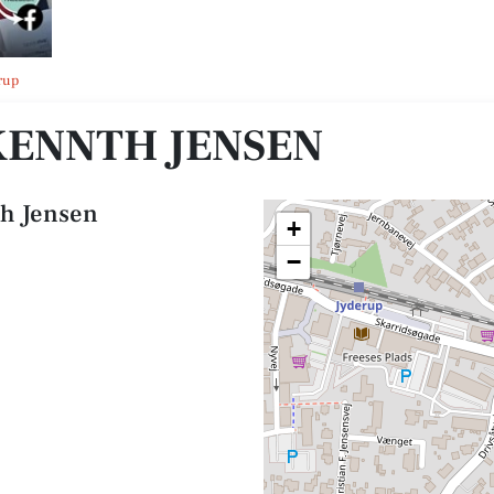
rup
KENNTH JENSEN
th Jensen
+
−