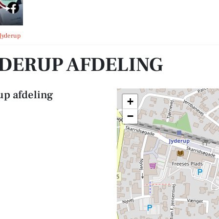
 Jyderup
YDERUP AFDELING
up afdeling
+
−