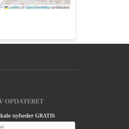
Leaflet
|
©
OpenStreetMap
contributors
V OPDATERET
okale nyheder GRATIS