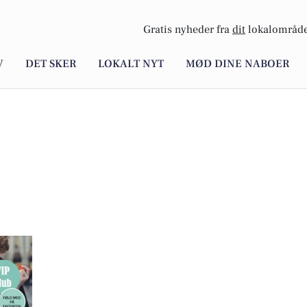
Gratis nyheder fra
dit
lokalområde
V
DET SKER
LOKALT NYT
MØD DINE NABOER