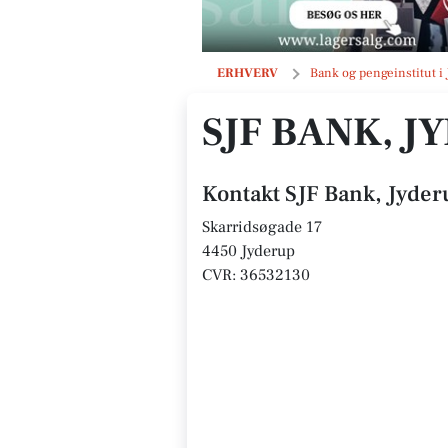
SJF Bank, Jyderup afdeling
ERHVERV
Bank og pengeinstitut i
SJF BANK, J
Kontakt SJF Bank, Jyder
Skarridsøgade 17
4450 Jyderup
CVR: 36532130