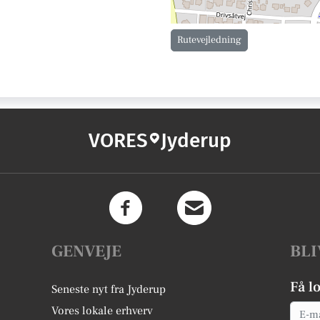
Rutevejledning
VORES
Jyderup
GENVEJE
BLI
Få l
Seneste nyt fra Jyderup
Email
Vores lokale erhverv