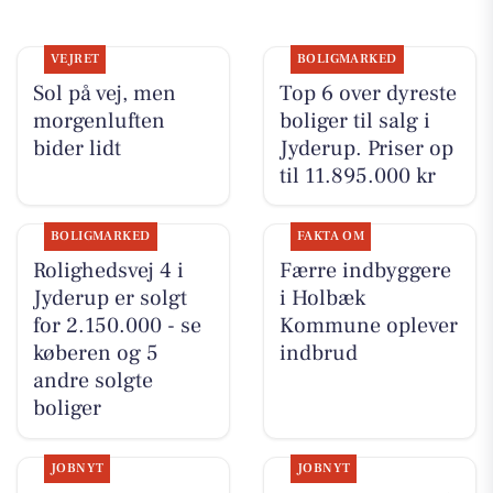
VEJRET
BOLIGMARKED
Sol på vej, men
Top 6 over dyreste
morgenluften
boliger til salg i
bider lidt
Jyderup. Priser op
til 11.895.000 kr
BOLIGMARKED
FAKTA OM
Rolighedsvej 4 i
Færre indbyggere
Jyderup er solgt
i Holbæk
for 2.150.000 - se
Kommune oplever
køberen og 5
indbrud
andre solgte
boliger
JOBNYT
JOBNYT