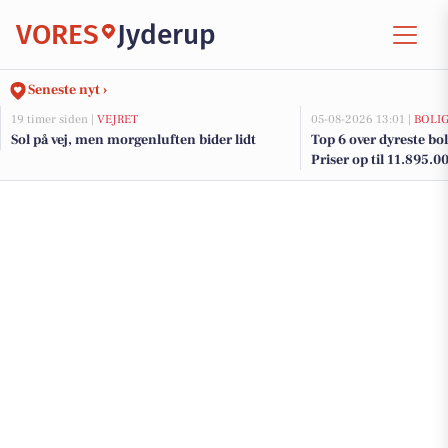
VORES
Jyderup
Seneste nyt ›
19 timer siden |
VEJRET
05-08-2026 13:01 |
BOLI
Sol på vej, men morgenluften bider lidt
Top 6 over dyreste boli
Priser op til 11.895.0