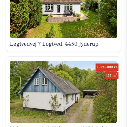
Løgtvedvej 7 Løgtved, 4450 Jyderup
1.395.000 kr
2
177 m