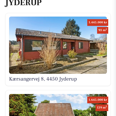
JYDERUP
1.445.000 kr
2
93 m
Kærsangervej 8, 4450 Jyderup
1.645.000 kr
2
139 m