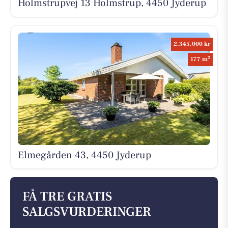
Holmstrupvej 13 Holmstrup, 4450 Jyderup
2.345.000 kr
2
177 m
Elmegården 43, 4450 Jyderup
FÅ TRE GRATIS
SALGSVURDERINGER