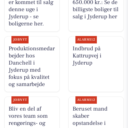
er kommet til salg
650.000 kr.: Se de
denne uge i
billigste boliger til
Jyderup - se
salg i Jyderup her
boligerne her.
JOBNYT
ALARM112
Produktionsmedar
Indbrud på
bejder hos
Kattrupvej i
Danchell i
Jyderup
Jyderup med
fokus på kvalitet
og samarbejde
JOBNYT
ALARM112
Bliv en del af
Beruset mand
vores team som
skaber
rengørings- og
opstandelse i