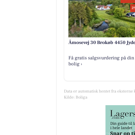
2
Åmosevej 30 Brokøb 4450 Jyd
Få gratis salgsvurdering på din
bolig ›
Data er automatisk hentet fra eksterne 
Kilde: Boliga