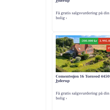
Jyderup
Få gratis salgsvurdering på din
bolig ›
-200.000 kr
3.995.0
1
Cementvejen 16 Tornved 4450
Jyderup
Få gratis salgsvurdering på din
bolig ›