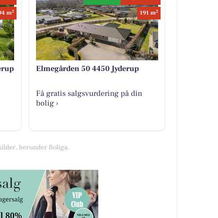
2
2
94 m
191 m
erup
Elmegården 50 4450 Jyderup
Få gratis salgsvurdering på din
bolig ›
kilder, herunder Boliga.