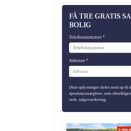
FÅ TRE GRATIS S
BOLIG
Telefonnummer *
Adresse *
Adresse
Dine oplysninger deles med op til t
ejendomsmæglere, som efterfølgend
vedr. salgsvurdering.
3.900.0