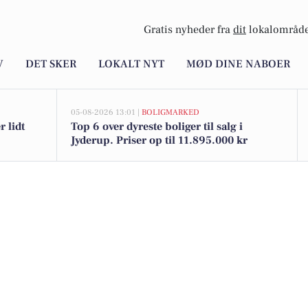
Gratis nyheder fra
dit
lokalområde
V
DET SKER
LOKALT NYT
MØD DINE NABOER
05-08-2026 13:01 |
BOLIGMARKED
 lidt
Top 6 over dyreste boliger til salg i
Jyderup. Priser op til 11.895.000 kr