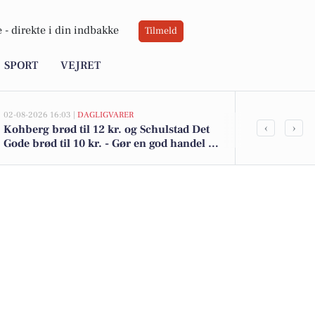
 -
direkte i din indbakke
Tilmeld
SPORT
VEJRET
02-08-2026 16:03 |
DAGLIGVARER
02-08-2026 15:11
‹
›
Kohberg brød til 12 kr. og Schulstad Det
Rolighedsvej 
Gode brød til 10 kr. - Gør en god handel i
2.150.000 - 
Jyderup
boliger