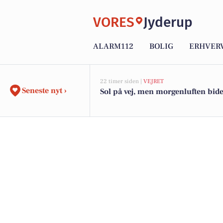
VORES
Jyderup
ALARM112
BOLIG
ERHVER
22 timer siden |
VEJRET
Seneste nyt ›
Sol på vej, men morgenluften bider