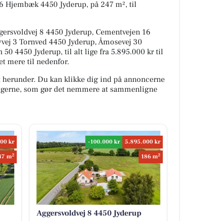
 6 Hjembæk 4450 Jyderup, på 247 m², til
ggersvoldvej 8 4450 Jyderup, Cementvejen 16
yvej 3 Tornved 4450 Jyderup, Åmosevej 30
 4450 Jyderup, til alt lige fra 5.895.000 kr til
t mere til nedenfor.
t herunder. Du kan klikke dig ind på annoncerne
oligerne, som gør det nemmere at sammenligne
00 kr
-100.000 kr
5.895.000 kr
2
2
47 m
186 m
Aggersvoldvej 8 4450 Jyderup