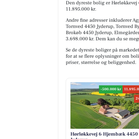
Den dyreste bolig er Hørløkkevej
11.895.000 kr.
Andre fine adresser inkluderer A
Tornved 4450 Jyderup, Tornved B
Brokøb 4450 Jyderup, Elmegården 50
3.698.000 kr. Dem kan du se mege
Se de dyreste boliger på markede
for at se flere oplysninger om b
priser, størrelse og beliggenhed.
-500.000 kr
11.895.0
2
Hørløkkevej 6 Hjembæk 4450