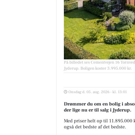
På billedet ses Cementvejen 16 Tornved 
Jyderup. Boligen koster 3.995.000 kr.
Onsdag d. 05. aug. 2026 - kl. 13:01
Drømmer du om en bolig i absolu
der lige nu er til salg i Jyderup.
Med priser helt op til 11.895.000
også det bedste af det bedste.