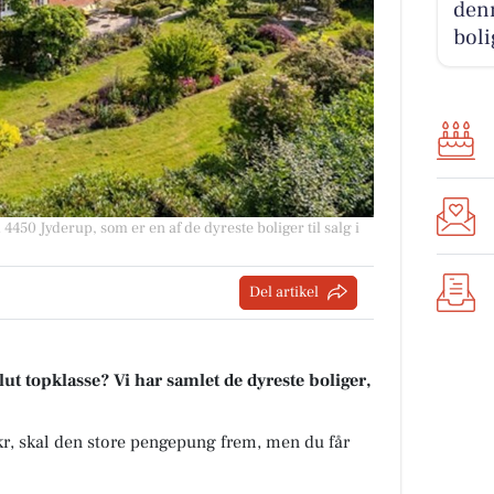
denn
boli
4450 Jyderup, som er en af de dyreste boliger til salg i
Del artikel
t topklasse? Vi har samlet de dyreste boliger,
 kr, skal den store pengepung frem, men du får