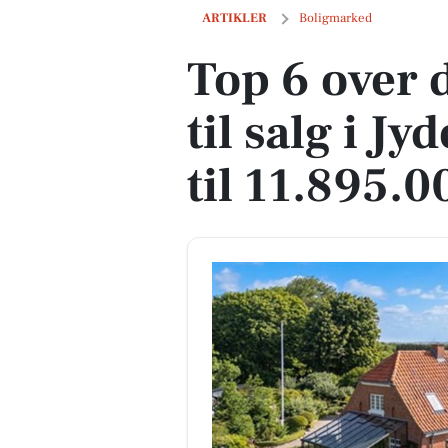
Top 6 over dyreste boliger til salg i Jyd
ARTIKLER
Boligmarked
Top 6 over 
til salg i J
til 11.895.0