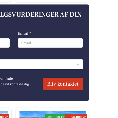
ALGSVURDERINGER AF DIN
Email *
re lokale
Bliv kontaktet
e vil kontakte dig
00 kr
-200.000 kr
3.698.000 kr