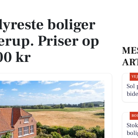
erup. Priser op til 11.895.000 kr
dyreste boliger
yderup. Priser op
ME
00 kr
AR
VE
Sol 
bide
BO
Stok
boli