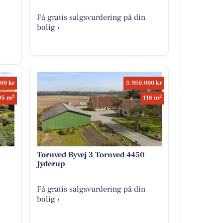
Få gratis salgsvurdering på din
bolig ›
00 kr
3.950.000 kr
2
2
95 m
118 m
Tornved Byvej 3 Tornved 4450
Jyderup
Få gratis salgsvurdering på din
bolig ›