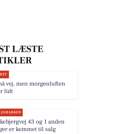
ST LÆSTE
TIKLER
JRET
på vej, men morgenluften
r lidt
LIGMARKED
kebjergvej 43 og 1 anden
ger er kommet til salg