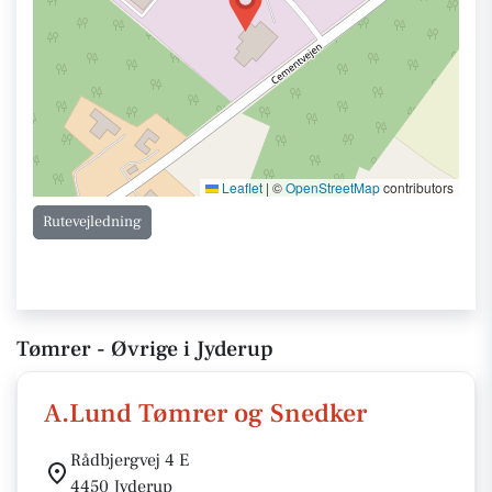
Leaflet
|
©
OpenStreetMap
contributors
Rutevejledning
Tømrer - Øvrige i Jyderup
A.Lund Tømrer og Snedker
Rådbjergvej 4 E
4450 Jyderup