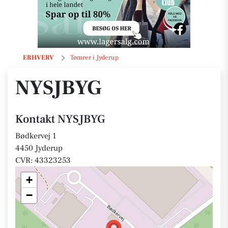
NYSJBYG
ERHVERV
Tømrer i Jyderup
NYSJBYG
Kontakt NYSJBYG
Bødkervej 1
4450 Jyderup
CVR: 43323253
+
−