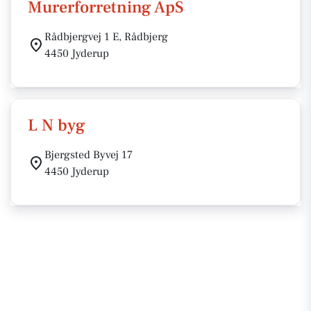
Murerforretning ApS
Rådbjergvej 1 E, Rådbjerg
4450 Jyderup
L N byg
Bjergsted Byvej 17
4450 Jyderup