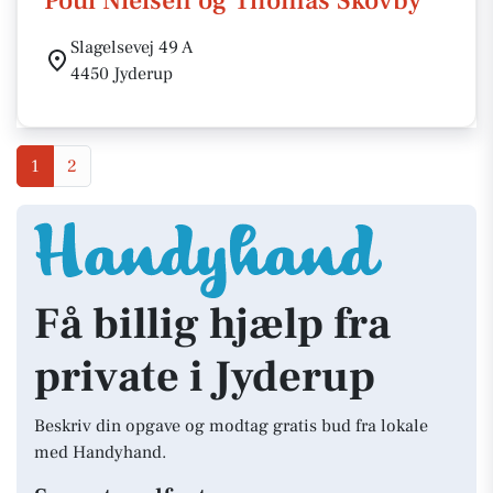
Poul Nielsen og Thomas Skovby
Slagelsevej 49 A
4450 Jyderup
1
2
Få billig hjælp fra
private i Jyderup
Beskriv din opgave og modtag gratis bud fra lokale
med Handyhand.