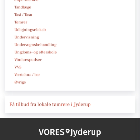
Tandlæge
Taxi / Taxa
Tømrer
Udlejningselskab
Undervisning
Undervognsbehandling
Ungdoms- og efterskole
Vinduespudser
VVS
Værtshus / bar
Øvrige
Få tilbud fra lokale tømrere i Jyderup
VORES
Jyderup