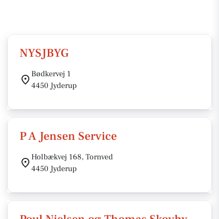
NYSJBYG
Bødkervej 1
4450 Jyderup
P A Jensen Service
Holbækvej 168, Tornved
4450 Jyderup