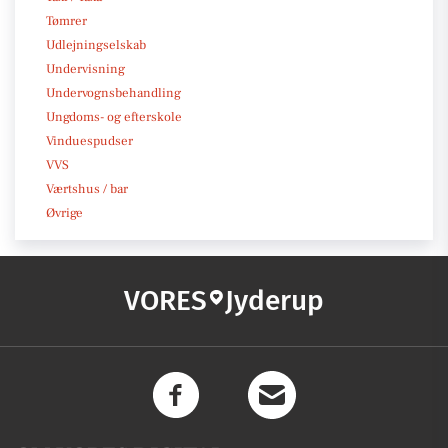
Tømrer
Udlejningselskab
Undervisning
Undervognsbehandling
Ungdoms- og efterskole
Vinduespudser
VVS
Værtshus / bar
Øvrige
VORES
Jyderup