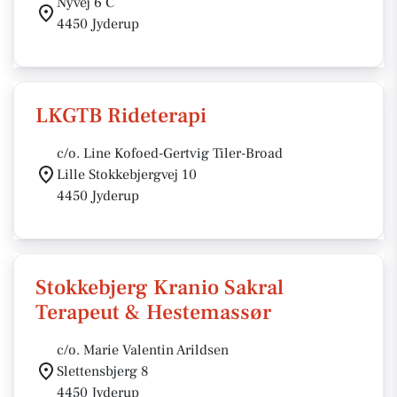
Nyvej 6 C
4450 Jyderup
LKGTB Rideterapi
c/o. Line Kofoed-Gertvig Tiler-Broad
Lille Stokkebjergvej 10
4450 Jyderup
Stokkebjerg Kranio Sakral
Terapeut & Hestemassør
c/o. Marie Valentin Arildsen
Slettensbjerg 8
4450 Jyderup