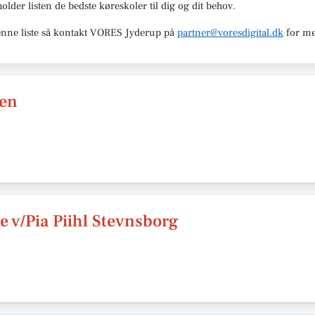
holder listen de bedste køreskoler til dig og dit behov.
nne liste så kontakt
VORES Jyderup
på
partner@voresdigital.dk
for me
sen
 v/Pia Piihl Stevnsborg