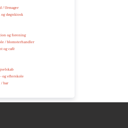
 / Urmager
 og døgnkiosk
tion og forening
ole / blomsterhandler
t og café
e
gselskab
 og efterskole
 / bar