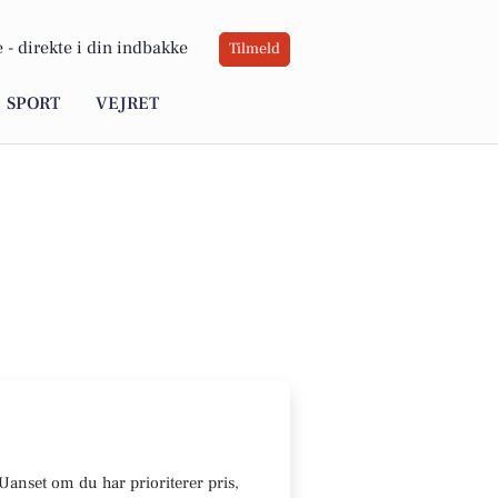
 -
direkte i din indbakke
Tilmeld
SPORT
VEJRET
U
anset om du har prioriterer pris,