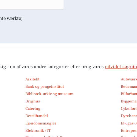
nte værktøj
kig i en af vores andre kategorier eller brug vores
udvidet søgni
Arkitekt
Autoværk
Bank og pengeinstitut
Bedema
Bibliotek, arkiv og museum
Bilforha
Bryghus
Byggemar
Catering
Cykelfor
Detailhandel
Dyrehan
Ejendomsmægler
El-, gas-
Elektronik / IT
Entrepre