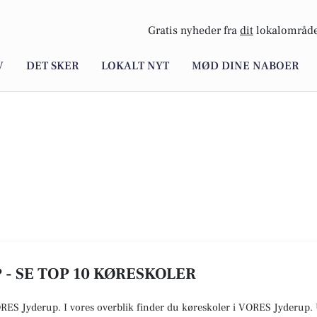
Gratis nyheder fra
dit
lokalområde
V
DET SKER
LOKALT NYT
MØD DINE NABOER
 - SE TOP 10 KØRESKOLER
ORES Jyderup. I vores overblik finder du køreskoler i VORES
Jyderup
.