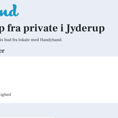
p fra private i Jyderup
is bud fra lokale med Handyhand.
er
jlighed