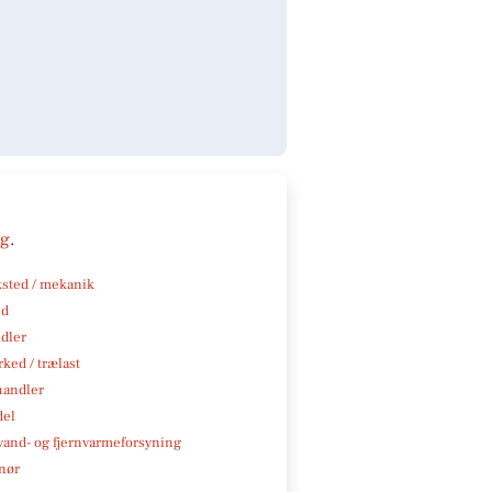
ng
.
sted / mekanik
nd
ndler
ked / trælast
handler
del
, vand- og fjernvarmeforsyning
nør