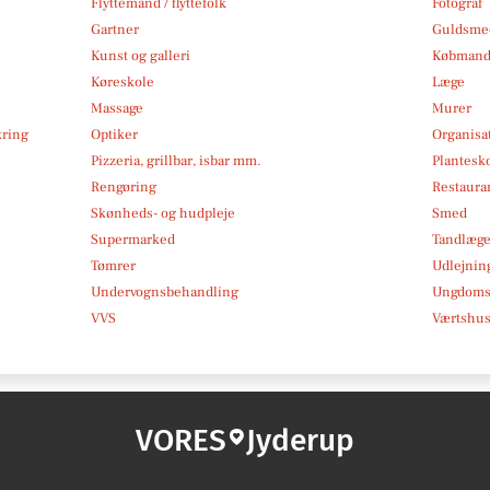
Flyttemand / flyttefolk
Fotograf
Gartner
Guldsmed
Kunst og galleri
Købmand
Køreskole
Læge
Massage
Murer
kring
Optiker
Organisa
Pizzeria, grillbar, isbar mm.
Plantesk
Rengøring
Restauran
Skønheds- og hudpleje
Smed
Supermarked
Tandlæg
Tømrer
Udlejnin
Undervognsbehandling
Ungdoms-
VVS
Værtshus
VORES
Jyderup