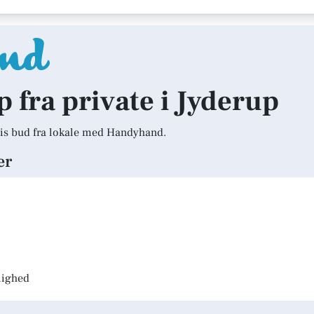
p fra private i Jyderup
is bud fra lokale med Handyhand.
er
jlighed