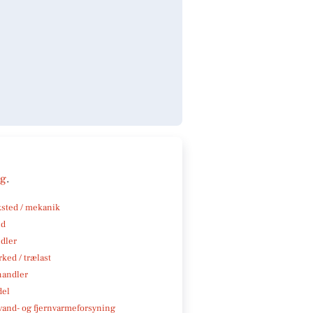
ng
.
sted / mekanik
nd
ndler
ked / trælast
handler
del
, vand- og fjernvarmeforsyning