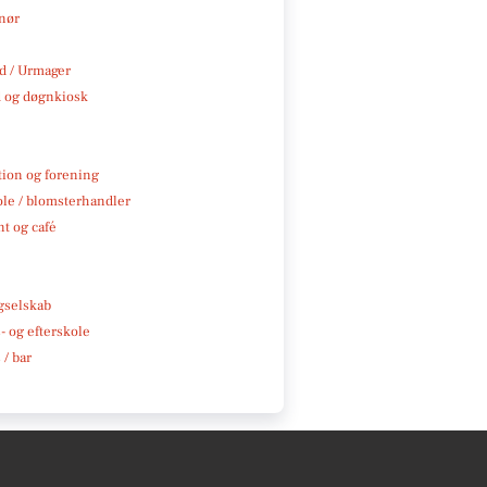
nør
 / Urmager
 og døgnkiosk
tion og forening
ole / blomsterhandler
t og café
e
gselskab
 og efterskole
 / bar