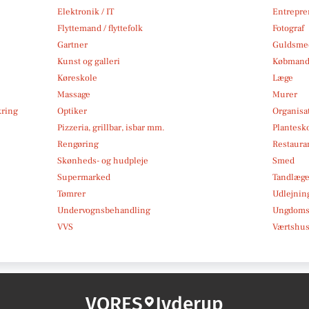
Elektronik / IT
Entrepre
Flyttemand / flyttefolk
Fotograf
Gartner
Guldsmed
Kunst og galleri
Købmand
Køreskole
Læge
Massage
Murer
kring
Optiker
Organisa
Pizzeria, grillbar, isbar mm.
Plantesk
Rengøring
Restauran
Skønheds- og hudpleje
Smed
Supermarked
Tandlæg
Tømrer
Udlejnin
Undervognsbehandling
Ungdoms-
VVS
Værtshus
VORES
Jyderup