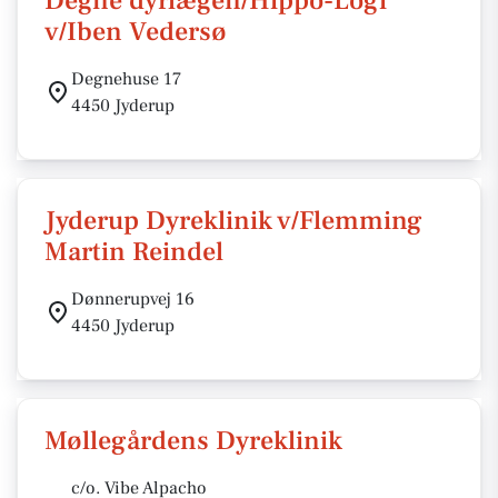
Degne dyrlægen/Hippo-Logi
v/Iben Vedersø
Degnehuse 17
4450 Jyderup
Jyderup Dyreklinik v/Flemming
Martin Reindel
Dønnerupvej 16
4450 Jyderup
Møllegårdens Dyreklinik
c/o. Vibe Alpacho