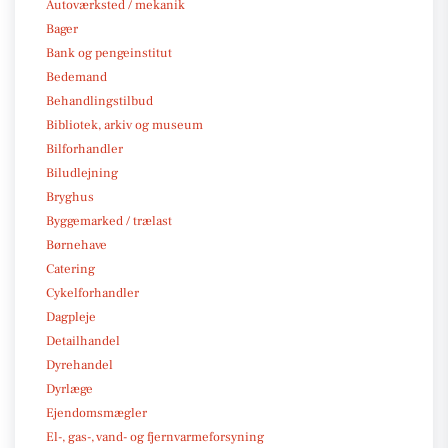
Autoværksted / mekanik
Bager
Bank og pengeinstitut
Bedemand
Behandlingstilbud
Bibliotek, arkiv og museum
Bilforhandler
Biludlejning
Bryghus
Byggemarked / trælast
Børnehave
Catering
Cykelforhandler
Dagpleje
Detailhandel
Dyrehandel
Dyrlæge
Ejendomsmægler
El-, gas-, vand- og fjernvarmeforsyning