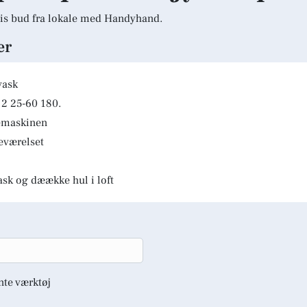
is bud fra lokale med Handyhand.
er
vask
2 25-60 180.
kemaskinen
deværelset
ask og dæække hul i loft
nte værktøj