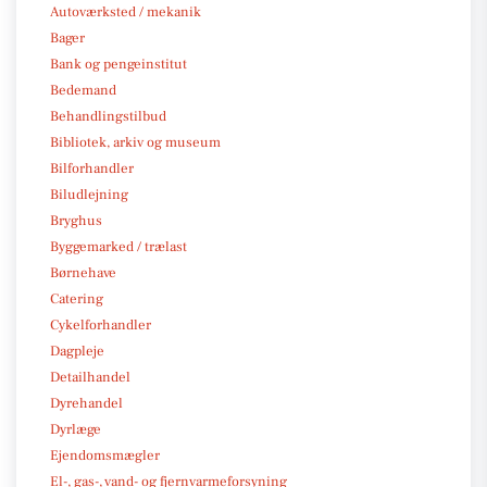
Autoværksted / mekanik
Bager
Bank og pengeinstitut
Bedemand
Behandlingstilbud
Bibliotek, arkiv og museum
Bilforhandler
Biludlejning
Bryghus
Byggemarked / trælast
Børnehave
Catering
Cykelforhandler
Dagpleje
Detailhandel
Dyrehandel
Dyrlæge
Ejendomsmægler
El-, gas-, vand- og fjernvarmeforsyning