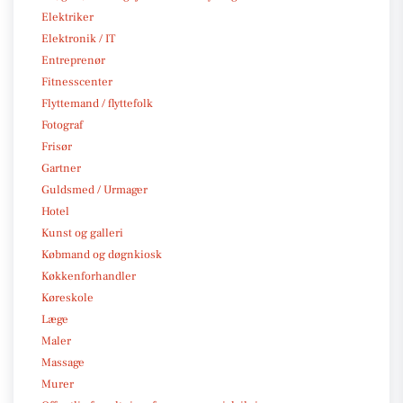
Elektriker
Elektronik / IT
Entreprenør
Fitnesscenter
Flyttemand / flyttefolk
Fotograf
Frisør
Gartner
Guldsmed / Urmager
Hotel
Kunst og galleri
Købmand og døgnkiosk
Køkkenforhandler
Køreskole
Læge
Maler
Massage
Murer