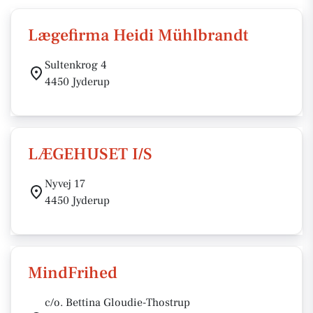
Lægefirma Heidi Mühlbrandt
Sultenkrog 4
4450 Jyderup
LÆGEHUSET I/S
Nyvej 17
4450 Jyderup
MindFrihed
c/o. Bettina Gloudie-Thostrup