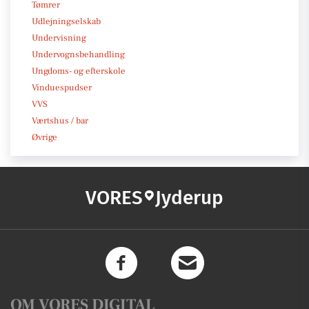
Tømrer
Udlejningselskab
Undervisning
Undervognsbehandling
Ungdoms- og efterskole
Vinduespudser
VVS
Værtshus / bar
Øvrige
VORES
Jyderup
OM VORES DIGITAL