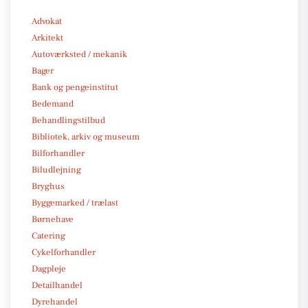
Advokat
Arkitekt
Autoværksted / mekanik
Bager
Bank og pengeinstitut
Bedemand
Behandlingstilbud
Bibliotek, arkiv og museum
Bilforhandler
Biludlejning
Bryghus
Byggemarked / trælast
Børnehave
Catering
Cykelforhandler
Dagpleje
Detailhandel
Dyrehandel