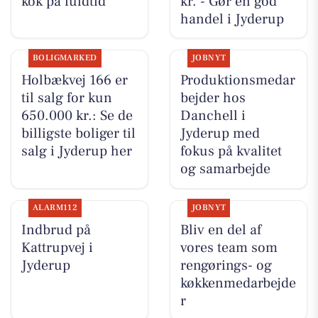
kok på fuldtid
kr. - Gør en god
handel i Jyderup
BOLIGMARKED
JOBNYT
Holbækvej 166 er
Produktionsmedar
til salg for kun
bejder hos
650.000 kr.: Se de
Danchell i
billigste boliger til
Jyderup med
salg i Jyderup her
fokus på kvalitet
og samarbejde
ALARM112
JOBNYT
Indbrud på
Bliv en del af
Kattrupvej i
vores team som
Jyderup
rengørings- og
køkkenmedarbejde
r