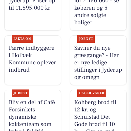
Jyderup. Priser op
for 2.150.000 - se
til 11.895.000 kr
køberen og 5
andre solgte
boliger
FAKTA OM
JOBNYT
Færre indbyggere
Savner du nye
i Holbæk
græsgange? - Her
Kommune oplever
er nye ledige
indbrud
stillinger i Jyderup
og omegn
JOBNYT
DAGLIGVARER
Bliv en del af Café
Kohberg brød til
Forsinkets
12 kr. og
dynamiske
Schulstad Det
køkkenteam som
Gode brød til 10