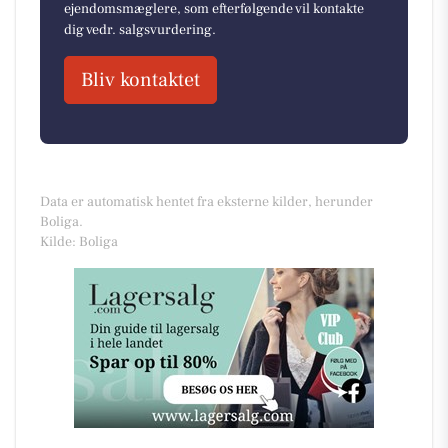
ejendomsmæglere, som efterfølgende vil kontakte
dig vedr. salgsvurdering.
Bliv kontaktet
Data er automatisk hentet fra eksterne kilder, herunder
Boliga.
Kilde: Boliga