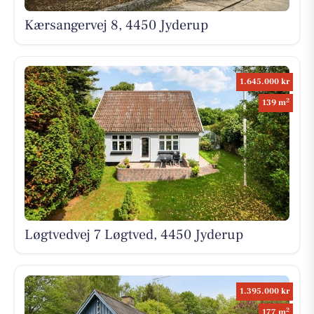
Kærsangervej 8, 4450 Jyderup
1.645.000 kr
2
139 m
Løgtvedvej 7 Løgtved, 4450 Jyderup
1.395.000 kr
2
177 m