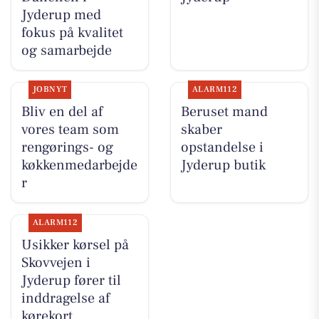
Jyderup med
fokus på kvalitet
og samarbejde
JOBNYT
ALARM112
Bliv en del af
Beruset mand
vores team som
skaber
rengørings- og
opstandelse i
køkkenmedarbejde
Jyderup butik
r
ALARM112
Usikker kørsel på
Skovvejen i
Jyderup fører til
inddragelse af
kørekort