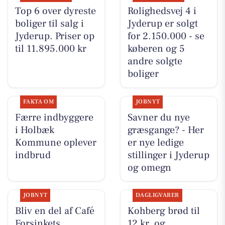
Top 6 over dyreste
Rolighedsvej 4 i
boliger til salg i
Jyderup er solgt
Jyderup. Priser op
for 2.150.000 - se
til 11.895.000 kr
køberen og 5
andre solgte
boliger
FAKTA OM
JOBNYT
Færre indbyggere
Savner du nye
i Holbæk
græsgange? - Her
Kommune oplever
er nye ledige
indbrud
stillinger i Jyderup
og omegn
JOBNYT
DAGLIGVARER
Bliv en del af Café
Kohberg brød til
Forsinkets
12 kr. og