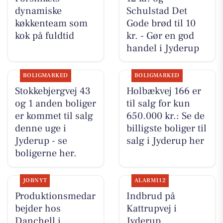
dynamiske
Schulstad Det
køkkenteam som
Gode brød til 10
kok på fuldtid
kr. - Gør en god
handel i Jyderup
BOLIGMARKED
BOLIGMARKED
Stokkebjergvej 43
Holbækvej 166 er
og 1 anden boliger
til salg for kun
er kommet til salg
650.000 kr.: Se de
denne uge i
billigste boliger til
Jyderup - se
salg i Jyderup her
boligerne her.
JOBNYT
ALARM112
Produktionsmedar
Indbrud på
bejder hos
Kattrupvej i
Danchell i
Jyderup