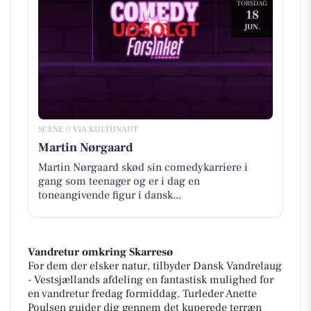
TORSDAG
18
JUN.
SCENE // VIA KULTUNAUT
Martin Nørgaard
Martin Nørgaard skød sin comedykarriere i
gang som teenager og er i dag en
toneangivende figur i dansk...
Vandretur omkring Skarresø
For dem der elsker natur, tilbyder Dansk Vandrelaug
- Vestsjællands afdeling en fantastisk mulighed for
en vandretur fredag formiddag. Turleder Anette
Poulsen guider dig gennem det kuperede terræn