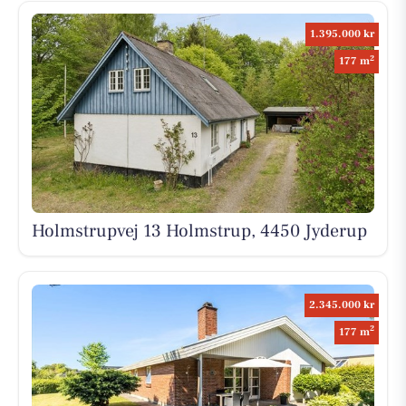
1.395.000 kr
2
177 m
Holmstrupvej 13 Holmstrup, 4450 Jyderup
2.345.000 kr
2
177 m