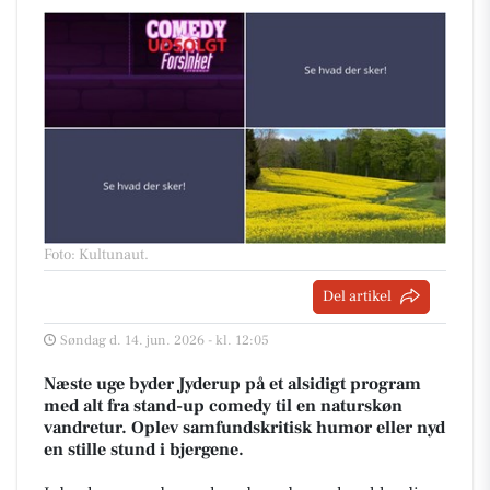
Foto: Kultunaut
.
Del artikel
Søndag d. 14. jun. 2026 - kl. 12:05
Næste uge byder Jyderup på et alsidigt program
med alt fra stand-up comedy til en naturskøn
vandretur. Oplev samfundskritisk humor eller nyd
en stille stund i bjergene.