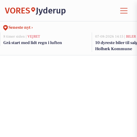
VORES
Jyderup
Seneste nyt ›
8 timer siden |
VEJRET
07-08-2026 14:15 |
BILER
Grå start med lidt regn i luften
10 dyreste biler til sa
Holbæk Kommune