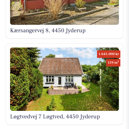
Kærsangervej 8, 4450 Jyderup
1.645.000 kr
2
139 m
Løgtvedvej 7 Løgtved, 4450 Jyderup