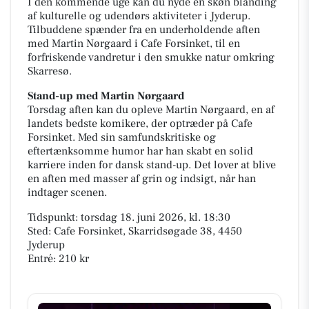
I den kommende uge kan du nyde en skøn blanding
af kulturelle og udendørs aktiviteter i Jyderup.
Tilbuddene spænder fra en underholdende aften
med Martin Nørgaard i Cafe Forsinket, til en
forfriskende vandretur i den smukke natur omkring
Skarresø.
Stand-up med Martin Nørgaard
Torsdag aften kan du opleve Martin Nørgaard, en af
landets bedste komikere, der optræder på Cafe
Forsinket. Med sin samfundskritiske og
eftertænksomme humor har han skabt en solid
karriere inden for dansk stand-up. Det lover at blive
en aften med masser af grin og indsigt, når han
indtager scenen.
Tidspunkt: torsdag 18. juni 2026, kl. 18:30
Sted: Cafe Forsinket, Skarridsøgade 38, 4450
Jyderup
Entré: 210 kr