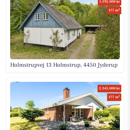
1.395.000 kr
2
177 m
Holmstrupvej 13 Holmstrup, 4450 Jyderup
2.345.000 kr
2
177 m