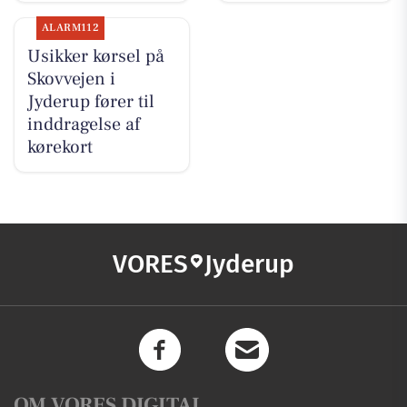
ALARM112
Usikker kørsel på
Skovvejen i
Jyderup fører til
inddragelse af
kørekort
VORES
Jyderup
OM VORES DIGITAL