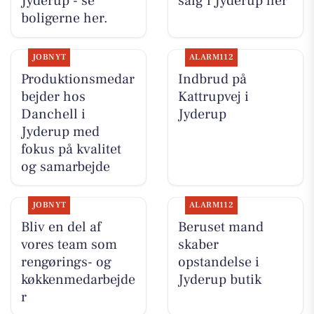
Jyderup - se
salg i Jyderup her
boligerne her.
JOBNYT
ALARM112
Produktionsmedar
Indbrud på
bejder hos
Kattrupvej i
Danchell i
Jyderup
Jyderup med
fokus på kvalitet
og samarbejde
JOBNYT
ALARM112
Bliv en del af
Beruset mand
vores team som
skaber
rengørings- og
opstandelse i
køkkenmedarbejde
Jyderup butik
r