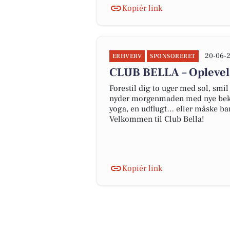
Kopiér link
20-06-2
ERHVERV
SPONSORERET
CLUB BELLA – Oplevels
Forestil dig to uger med sol, smil
nyder morgenmaden med nye beken
yoga, en udflugt… eller måske ba
Velkommen til Club Bella!
Kopiér link