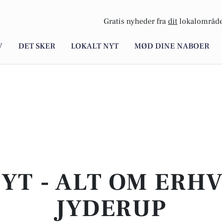
Gratis nyheder fra
dit
lokalområde
V
DET SKER
LOKALT NYT
MØD DINE NABOER
YT - ALT OM ERHV
JYDERUP