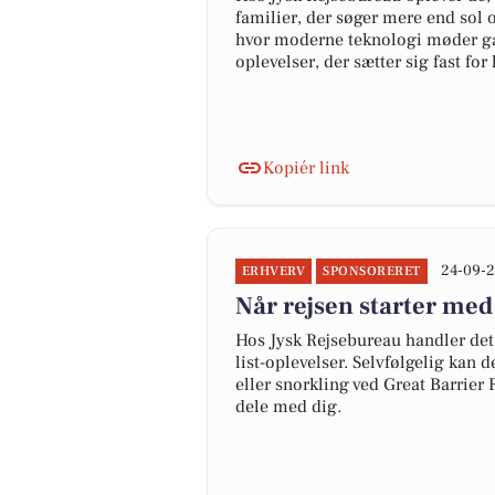
familier, der søger mere end sol o
hvor moderne teknologi møder gam
oplevelser, der sætter sig fast for l
Kopiér link
24-09-2
ERHVERV
SPONSORERET
Når rejsen starter med
Hos Jysk Rejsebureau handler det 
list-oplevelser. Selvfølgelig kan 
eller snorkling ved Great Barrier
dele med dig.