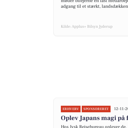
møder bilejerne én fast medarbej
adgang til et stærkt, landsdækken
Kilde: Applus+ Bilsyn Jyderup
12-11-2
ERHVERV
SPONSORERET
Oplev Japans magi på 
Hos Jysk Rejsebureau oplever de, a