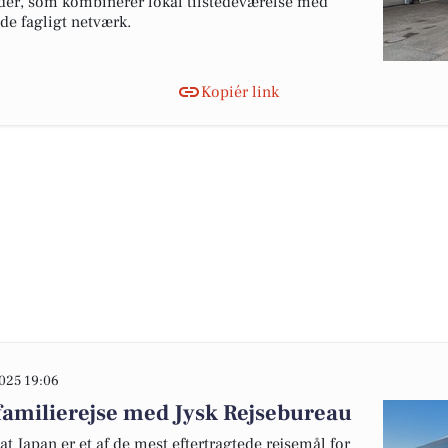
der, som kombinerer lokal tilstedeværelse med
de fagligt netværk.
Kopiér link
025 19:06
familierejse med Jysk Rejsebureau
t Japan er et af de mest eftertragtede rejsemål for