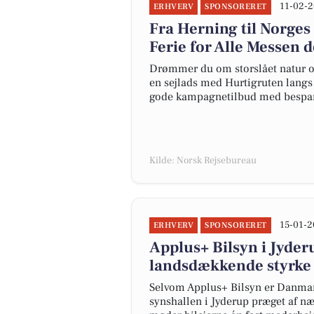
11-02-2
ERHVERV
SPONSORERET
Fra Herning til Norges
Ferie for Alle Messen d
Drømmer du om storslået natur og
en sejlads med Hurtigruten langs N
gode kampagnetilbud med bespare
Kilde: Norsk Rejsebureau
15-01-2
ERHVERV
SPONSORERET
Applus+ Bilsyn i Jyder
landsdækkende styrke 
Selvom Applus+ Bilsyn er Danmar
synshallen i Jyderup præget af n