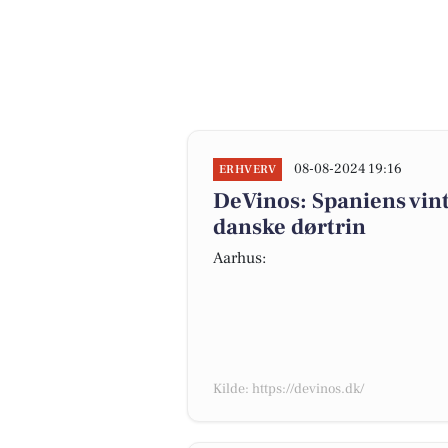
08-08-2024 19:16
ERHVERV
DeVinos: Spaniens vintr
danske dørtrin
Aarhus:
Kilde: https://devinos.dk/