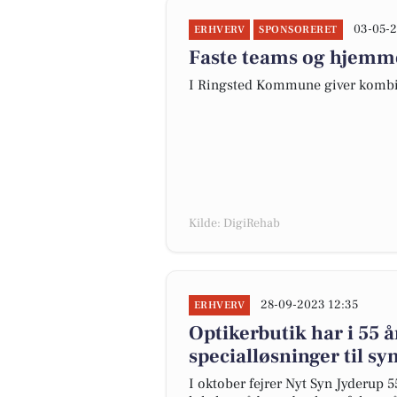
03-05-2
ERHVERV
SPONSORERET
Faste teams og hjemme
I Ringsted Kommune giver kombi
Kilde: DigiRehab
28-09-2023 12:35
ERHVERV
Optikerbutik har i 55 
specialløsninger til sy
I oktober fejrer Nyt Syn Jyderup 