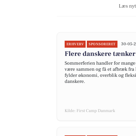
Læs nyt 
30-05-2
ERHVERV
SPONSORERET
Flere danskere tænker
Sommerferien handler for mange 
være sammen og få et afbræk fra 
fylder økonomi, overblik og fleks
danskere.
Kilde: First Camp Danmark