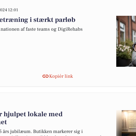
024 12:01
træning i stærkt parløb
nationen af faste teams og DigiRehabs
Kopiér link
år hjulpet lokale med
net
55 års jubilæum. Butikken markerer sig i