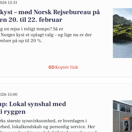
026 12:51
 kyst – mød Norsk Rejsebureau på
en 20. til 22. februar
 en rejse i roligt tempo? Så er
orges kyst et oplagt valg – og lige nu er der
lser på op til 20 %.
Kopiér link
026 15:00
up: Lokal synshal med
i ryggen
ks største synsvirksomhed, er hverdagen i
ærhed, lokalkendskab og personlig service. Her