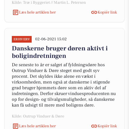
Kilde: Træ i Byggeriet // Martin L. Petersen
Læs hele artiklen her
Kopiér link
02-06-2021 15:02
ERHVERV
Danskerne bruger døren aktivt i
boligindretningen
De seneste to år er salget af fyldningsdøre hos
Outrup Vinduer & Døre steget med godt syv
procent. Det skyldes ikke alene en vækst i
virksomheden, men også at danskerne i stigende
grad bruger hjemmets døre som en aktiv del af
indretningen. Derfor skruer vinduesproducenten nu
op for design- og tilvalgsmuligheder, så danskerne
kan få udsigt til mere med boligens døre.
Kilde: Outrup Vinduer & Døre
Læs hele artiklen her
Kopiér link