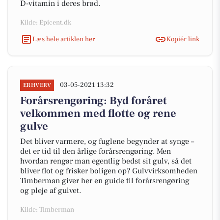
D-vitamin i deres brød.
Kilde: Epicent.dk
Læs hele artiklen her
Kopiér link
03-05-2021 13:32
ERHVERV
Forårsrengøring: Byd foråret
velkommen med flotte og rene
gulve
Det bliver varmere, og fuglene begynder at synge –
det er tid til den årlige forårsrengøring. Men
hvordan rengør man egentlig bedst sit gulv, så det
bliver flot og frisker boligen op? Gulvvirksomheden
Timberman giver her en guide til forårsrengøring
og pleje af gulvet.
Kilde: Timberman