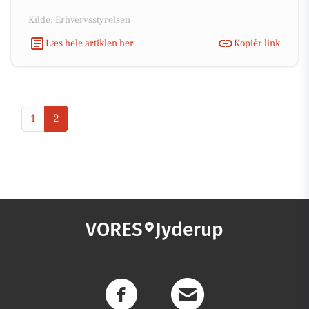
Kilde: Erhvervsstyrelsen
Læs hele artiklen her
Kopiér link
1
2
VORES
Jyderup