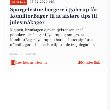
16-12-2020 14:34
ERHVERV
Spørgelystne borgere i Jyderup får
KonditorBager til at afsløre tips til
julesmåkager
Klejnen, brunkagen og vaniljekransen er så
populære småkager i Jyderup og omegn, at
KonditorBager Jyderup nu har besluttet sig for at
offentliggøre sine bedste tips til de tre julegodter.
Kilde: Epicent.dk
Læs hele artiklen her
Kopiér link