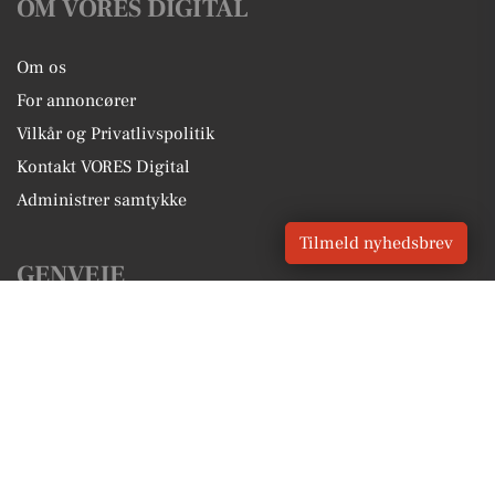
OM VORES DIGITAL
Om os
For annoncører
Vilkår og Privatlivspolitik
Kontakt VORES Digital
Administrer samtykke
Tilmeld nyhedsbrev
GENVEJE
Seneste nyt fra Jyderup
Vores lokale erhverv
Kalenderen for Jyderup
Fakta om Jyderup
Erhvervsartikler