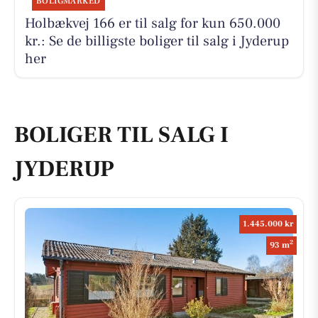
BOLIGMARKED
Holbækvej 166 er til salg for kun 650.000
kr.: Se de billigste boliger til salg i Jyderup
her
BOLIGER TIL SALG I
JYDERUP
1.445.000 kr
2
93 m