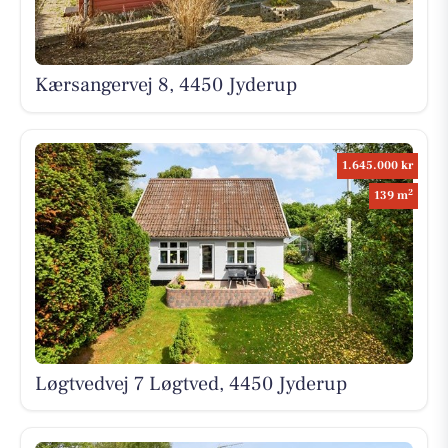
Kærsangervej 8, 4450 Jyderup
1.645.000 kr
2
139 m
Løgtvedvej 7 Løgtved, 4450 Jyderup