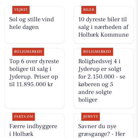
VEJRET
BILER
Sol og stille vind
10 dyreste biler til
hele dagen
salg i nærheden af
Holbæk Kommune
BOLIGMARKED
BOLIGMARKED
Top 6 over dyreste
Rolighedsvej 4 i
boliger til salg i
Jyderup er solgt
Jyderup. Priser op
for 2.150.000 - se
til 11.895.000 kr
køberen og 5
andre solgte
boliger
FAKTA OM
JOBNYT
Færre indbyggere
Savner du nye
i Holbæk
græsgange? - Her