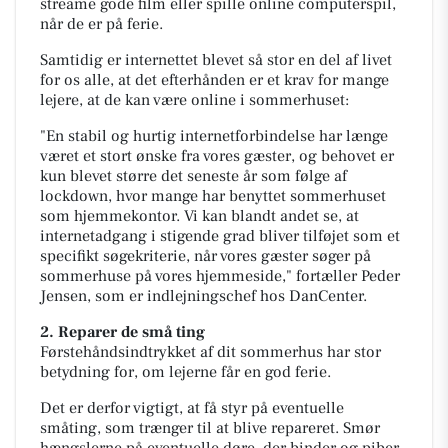
streame gode film eller spille online computerspil,
når de er på ferie.
S
amtidig er internettet blevet så stor en del af livet
for os alle, at det efterhånden er et krav for mange
lejere, at de kan være online i sommerhuset:
"En stabil og hurtig internetforbindelse har længe
været et stort ønske fra vores gæster, og behovet er
kun blevet større det seneste år som følge af
lockdown, hvor mange har benyttet sommerhuset
som hjemmekontor. Vi kan blandt andet se, at
internetadgang i stigende grad bliver tilføjet som et
specifikt søgekriterie, når vores gæster søger på
sommerhuse på vores hjemmeside," fortæller Peder
Jensen, som er indlejningschef hos DanCenter.
2. Reparer de små ting
Førstehåndsindtrykket af dit sommerhus har stor
betydning for, om lejerne får en god ferie.
Det er derfor vigtigt, at få styr på eventuelle
småting, som trænger til at blive repareret.
Smør
hængslerne på eventuelle døre, der binder og piber,