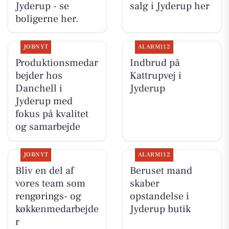
Jyderup - se
salg i Jyderup her
boligerne her.
JOBNYT
ALARM112
Produktionsmedar
Indbrud på
bejder hos
Kattrupvej i
Danchell i
Jyderup
Jyderup med
fokus på kvalitet
og samarbejde
JOBNYT
ALARM112
Bliv en del af
Beruset mand
vores team som
skaber
rengørings- og
opstandelse i
køkkenmedarbejde
Jyderup butik
r