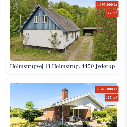
1.395.000 kr
2
177 m
Holmstrupvej 13 Holmstrup, 4450 Jyderup
2.345.000 kr
2
177 m