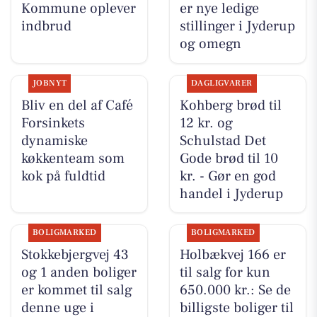
Kommune oplever
er nye ledige
indbrud
stillinger i Jyderup
og omegn
JOBNYT
DAGLIGVARER
Bliv en del af Café
Kohberg brød til
Forsinkets
12 kr. og
dynamiske
Schulstad Det
køkkenteam som
Gode brød til 10
kok på fuldtid
kr. - Gør en god
handel i Jyderup
BOLIGMARKED
BOLIGMARKED
Stokkebjergvej 43
Holbækvej 166 er
og 1 anden boliger
til salg for kun
er kommet til salg
650.000 kr.: Se de
denne uge i
billigste boliger til