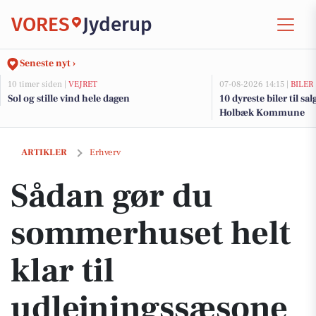
VORES
Jyderup
Seneste nyt ›
10 timer siden |
VEJRET
07-08-2026 14:15 |
BILER
Sol og stille vind hele dagen
10 dyreste biler til sa
Holbæk Kommune
Sådan gør du sommerhuset helt klar til udlejningssæsonen
ARTIKLER
Erhverv
Sådan gør du
sommerhuset helt
klar til
udlejningssæsone